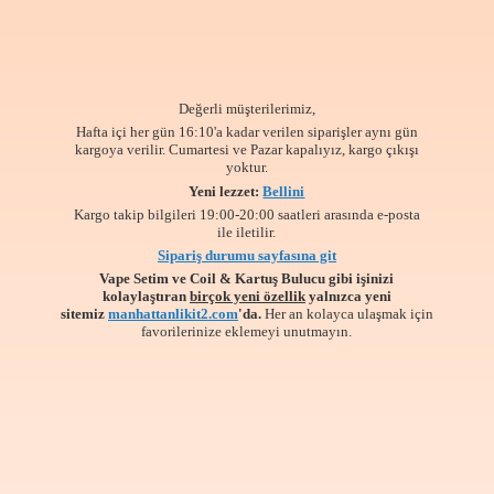
Değerli müşterilerimiz,
Hafta içi her gün 16:10'a kadar verilen siparişler aynı gün
kargoya verilir. Cumartesi ve Pazar kapalıyız, kargo çıkışı
yoktur.
Yeni lezzet:
Bellini
Kargo takip bilgileri 19:00-20:00 saatleri arasında e-posta
ile iletilir.
Sipariş durumu sayfasına git
Vape Setim ve Coil & Kartuş Bulucu gibi işinizi
kolaylaştıran
birçok yeni özellik
yalnızca yeni
sitemiz
manhattanlikit2.com
'da.
Her an kolayca ulaşmak için
favorilerinize
eklemeyi unutmayın.