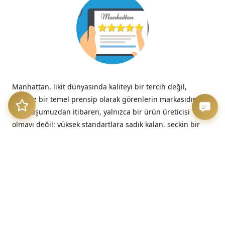
Manhattan, likit dünyasında kaliteyi bir tercih değil,
tavizsiz bir temel prensip olarak görenlerin markasıdır.
Kuruluşumuzdan itibaren, yalnızca bir ürün üreticisi
olmayı değil; yüksek standartlara sadık kalan, seçkin bir
kalite imzasını temsil etmeyi benimsedik.
“Kalitesizliğin verdiği acı, düşük fiyatın verdiği hazzın çok
ötesinde, her zaman kalıcıdır.”
– Benjamin Franklin
Üretim Etiği ve Şeffaflık
Bizim için kalite, sadece nihai üründe değil, sürecin en
başındaki dürüstlükte başlar. Sunduğumuz her likit, hem