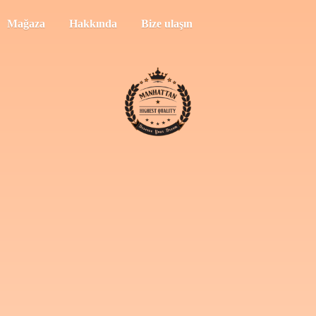
Mağaza
Hakkında
Bize ulaşın