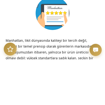
Manhattan, likit dünyasında kaliteyi bir tercih değil,
tavizsiz bir temel prensip olarak görenlerin markasıdır.
Kuruluşumuzdan itibaren, yalnızca bir ürün üreticisi
olmayı değil; yüksek standartlara sadık kalan, seçkin bir
kalite imzasını temsil etmeyi benimsedik.
“Kalitesizliğin verdiği acı, düşük fiyatın verdiği hazzın çok
ötesinde, her zaman kalıcıdır.”
– Benjamin Franklin
Üretim Etiği ve Şeffaflık
Bizim için kalite, sadece nihai üründe değil, sürecin en
başındaki dürüstlükte başlar. Sunduğumuz her likit, hem