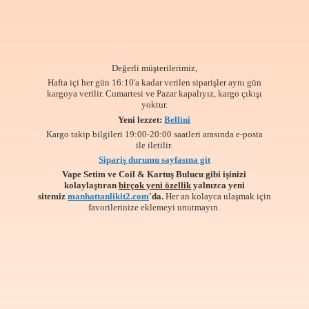
Değerli müşterilerimiz,
Hafta içi her gün 16:10'a kadar verilen siparişler aynı gün
kargoya verilir. Cumartesi ve Pazar kapalıyız, kargo çıkışı
yoktur.
Yeni lezzet:
Bellini
Kargo takip bilgileri 19:00-20:00 saatleri arasında e-posta
ile iletilir.
Sipariş durumu sayfasına git
Vape Setim ve Coil & Kartuş Bulucu gibi işinizi
kolaylaştıran
birçok yeni özellik
yalnızca yeni
sitemiz
manhattanlikit2.com
'da.
Her an kolayca ulaşmak için
favorilerinize
eklemeyi unutmayın.