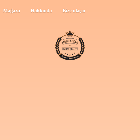
Mağaza
Hakkında
Bize ulaşın