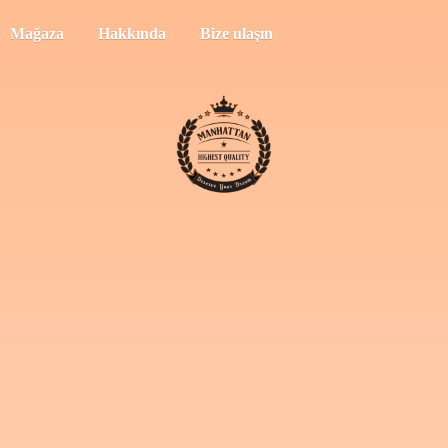
Mağaza
Hakkında
Bize ulaşın