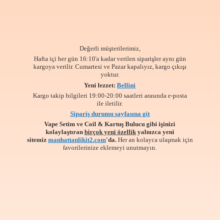
Değerli müşterilerimiz,
Hafta içi her gün 16:10'a kadar verilen siparişler aynı gün
kargoya verilir. Cumartesi ve Pazar kapalıyız, kargo çıkışı
yoktur.
Yeni lezzet:
Bellini
Kargo takip bilgileri 19:00-20:00 saatleri arasında e-posta
ile iletilir.
Sipariş durumu sayfasına git
Vape Setim ve Coil & Kartuş Bulucu gibi işinizi
kolaylaştıran
birçok yeni özellik
yalnızca yeni
sitemiz
manhattanlikit2.com
'da.
Her an kolayca ulaşmak için
favorilerinize
eklemeyi unutmayın.