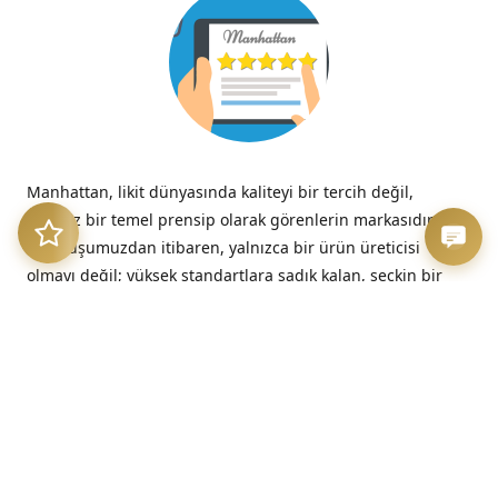
Manhattan, likit dünyasında kaliteyi bir tercih değil,
tavizsiz bir temel prensip olarak görenlerin markasıdır.
Kuruluşumuzdan itibaren, yalnızca bir ürün üreticisi
olmayı değil; yüksek standartlara sadık kalan, seçkin bir
kalite imzasını temsil etmeyi benimsedik.
“Kalitesizliğin verdiği acı, düşük fiyatın verdiği hazzın çok
ötesinde, her zaman kalıcıdır.”
– Benjamin Franklin
Üretim Etiği ve Şeffaflık
Bizim için kalite, sadece nihai üründe değil, sürecin en
başındaki dürüstlükte başlar. Sunduğumuz her likit, hem