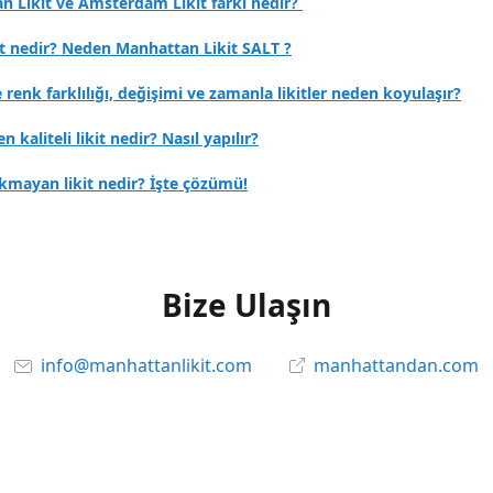
n Likit ve Amsterdam Likit farkı nedir?
it nedir? Neden Manhattan Likit SALT ?
e renk farklılığı, değişimi ve zamanla likitler neden koyulaşır?
en kaliteli likit nedir? Nasıl yapılır?
kmayan likit nedir? İşte çözümü!
Bize Ulaşın
info@manhattanlikit.com
manhattandan.com