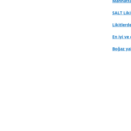
Manhatta
SALT Lik
Likitlerd
En iyi ve 
Boğaz ya