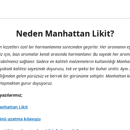
Neden Manhattan Likit?
 lezzetleri özel bir harmanlanma sürecinden geçerler. Her aromanın eş
iz için, bazı aromalar kendi arasında harmanlanır. Bu sayede her aro
abilmeniz sağlanır. Sadece en kaliteli malzemelerin kullanıldığı Manha
, yüksek kalitesi sayesinde doyurucu, tok ve ipeksi bir buhar üretir. Ay
flığından gelen pürüzsüz ve berrak bir görünüme sahiptir. Manhattan ka
aylaşmaktan gurur duyuyoruz.
yazılarımız;
nhattan Likit
ünü uzatma kılavuzu