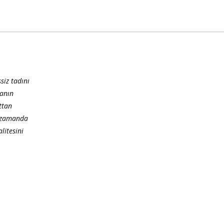
siz tadını
manın
ttan
nı zamanda
litesini