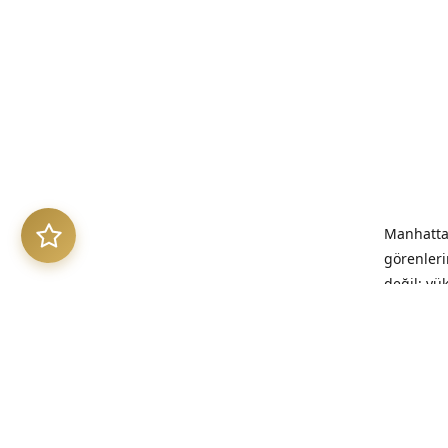
Manhattan
görenleri
değil; yü
benimsed
“Kalitesi
kalıcıdır.”
Üretim Et