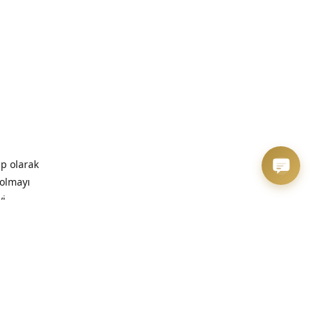
ip olarak
 olmayı
yi
zaman