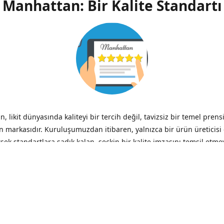
Manhattan: Bir Kalite Standartı
, likit dünyasında kaliteyi bir tercih değil, tavizsiz bir temel prens
n markasıdır. Kuruluşumuzdan itibaren, yalnızca bir ürün üreticisi
ksek standartlara sadık kalan, seçkin bir kalite imzasını temsil etme
ik.
zliğin verdiği acı, düşük fiyatın verdiği hazzın çok ötesinde, her 
– Benjamin Franklin
iği ve Şeffaflık