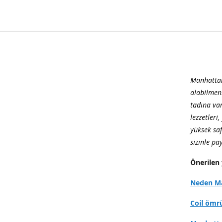
Manhattan
alabilmen
tadına var
lezzetleri
yüksek sa
sizinle p
Önerilen 
Neden Ma
Coil ömr