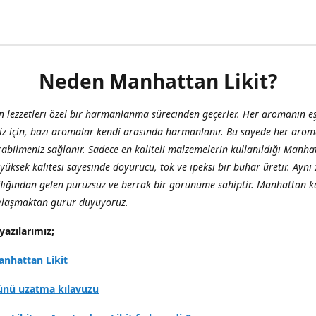
Neden Manhattan Likit?
 lezzetleri özel bir harmanlanma sürecinden geçerler. Her aromanın eş
iz için, bazı aromalar kendi arasında harmanlanır. Bu sayede her aro
abilmeniz sağlanır. Sadece en kaliteli malzemelerin kullanıldığı Manha
, yüksek kalitesi sayesinde doyurucu, tok ve ipeksi bir buhar üretir. Ay
flığından gelen pürüzsüz ve berrak bir görünüme sahiptir. Manhattan ka
aylaşmaktan gurur duyuyoruz.
yazılarımız;
nhattan Likit
ünü uzatma kılavuzu