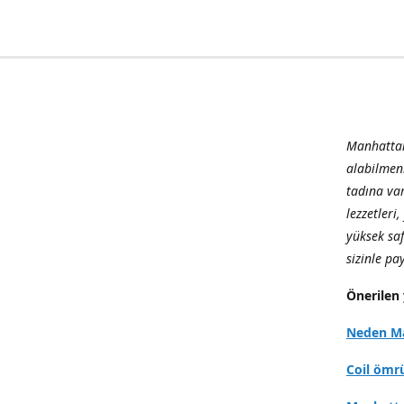
Manhattan
alabilmen
tadına var
lezzetleri
yüksek sa
sizinle p
Önerilen 
Neden Ma
Coil ömr