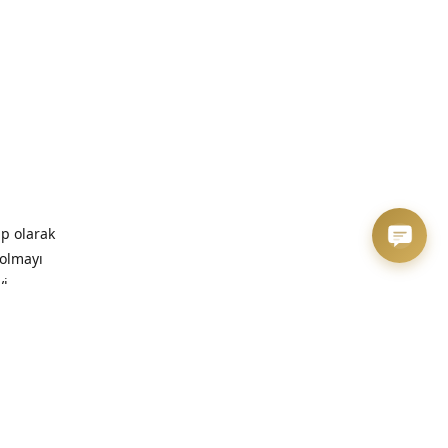
ip olarak
 olmayı
yi
zaman