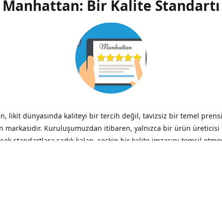
Manhattan: Bir Kalite Standartı
, likit dünyasında kaliteyi bir tercih değil, tavizsiz bir temel prens
n markasıdır. Kuruluşumuzdan itibaren, yalnızca bir ürün üreticisi
ksek standartlara sadık kalan, seçkin bir kalite imzasını temsil etme
ik.
zliğin verdiği acı, düşük fiyatın verdiği hazzın çok ötesinde, her 
– Benjamin Franklin
iği ve Şeffaflık