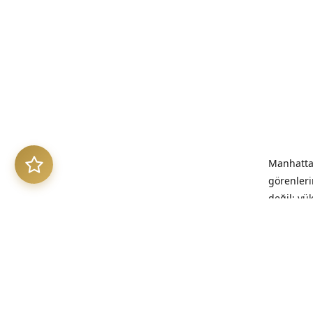
Manhattan
görenleri
değil; yü
benimsed
“Kalitesi
kalıcıdır.”
Üretim Et