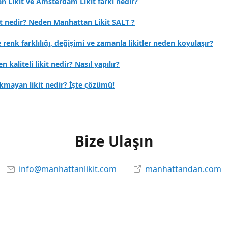
n Likit ve Amsterdam Likit farkı nedir?
it nedir? Neden Manhattan Likit SALT ?
e renk farklılığı, değişimi ve zamanla likitler neden koyulaşır?
en kaliteli likit nedir? Nasıl yapılır?
kmayan likit nedir? İşte çözümü!
Bize Ulaşın
info@manhattanlikit.com
manhattandan.com