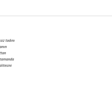
siz tadını
manın
ttan
nı zamanda
litesini