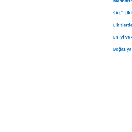
Manhatta
SALT Lik
Likitlerd
En iyi ve 
Boğaz ya