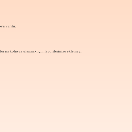
ya verilir.
Her an kolayca ulaşmak için favorilerinize
eklemeyi