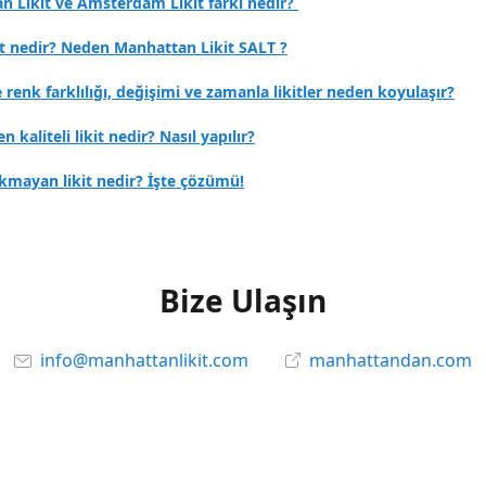
n Likit ve Amsterdam Likit farkı nedir?
it nedir? Neden Manhattan Likit SALT ?
e renk farklılığı, değişimi ve zamanla likitler neden koyulaşır?
en kaliteli likit nedir? Nasıl yapılır?
kmayan likit nedir? İşte çözümü!
Bize Ulaşın
info@manhattanlikit.com
manhattandan.com