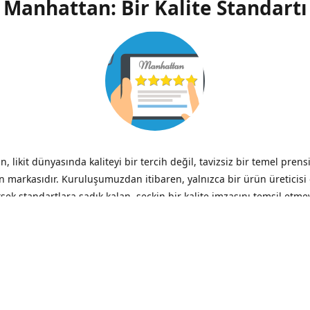
Manhattan: Bir Kalite Standartı
, likit dünyasında kaliteyi bir tercih değil, tavizsiz bir temel prens
n markasıdır. Kuruluşumuzdan itibaren, yalnızca bir ürün üreticisi
ksek standartlara sadık kalan, seçkin bir kalite imzasını temsil etme
ik.
zliğin verdiği acı, düşük fiyatın verdiği hazzın çok ötesinde, her 
– Benjamin Franklin
iği ve Şeffaflık