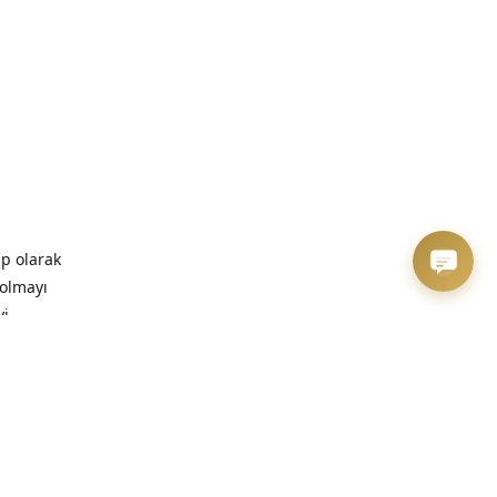
ip olarak
 olmayı
yi
zaman