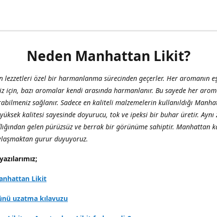
Neden Manhattan Likit?
 lezzetleri özel bir harmanlanma sürecinden geçerler. Her aromanın eş
iz için, bazı aromalar kendi arasında harmanlanır. Bu sayede her aro
abilmeniz sağlanır. Sadece en kaliteli malzemelerin kullanıldığı Manha
, yüksek kalitesi sayesinde doyurucu, tok ve ipeksi bir buhar üretir. Ay
flığından gelen pürüzsüz ve berrak bir görünüme sahiptir. Manhattan ka
aylaşmaktan gurur duyuyoruz.
yazılarımız;
nhattan Likit
ünü uzatma kılavuzu