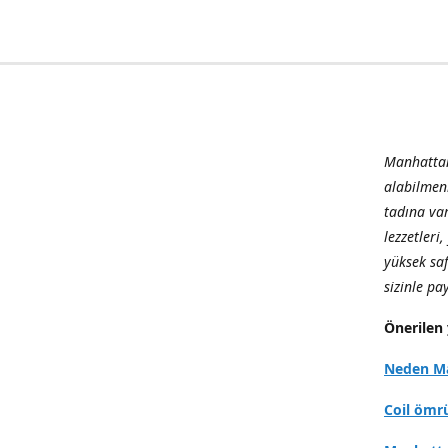
Manhattan
alabilmen
tadına var
lezzetleri
yüksek sa
sizinle p
Önerilen 
Neden Ma
Coil ömr