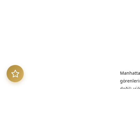
Manhattan
görenleri
değil; yü
benimsed
“Kalitesi
kalıcıdır.”
Üretim Et