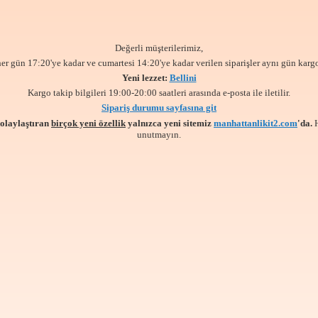
Değerli müşterilerimiz,
her gün 17:20'ye kadar ve cumartesi 14:20'ye kadar verilen siparişler aynı gün kargo
Yeni lezzet:
Bellini
Kargo takip bilgileri 19:00-20:00 saatleri arasında e-posta ile iletilir.
Sipariş durumu sayfasına git
kolaylaştıran
birçok yeni özellik
yalnızca yeni sitemiz
manhattanlikit2.com
'da.
unutmayın.