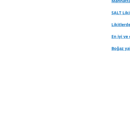
Manhatta
SALT Lik
Likitlerd
En iyi ve 
Boğaz ya