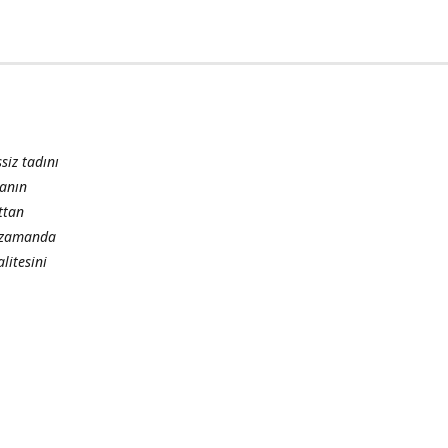
siz tadını
manın
ttan
nı zamanda
litesini