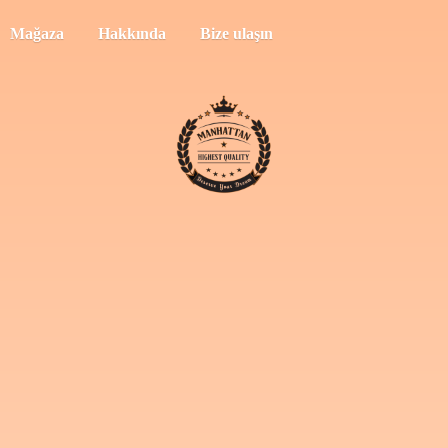
Mağaza
Hakkında
Bize ulaşın