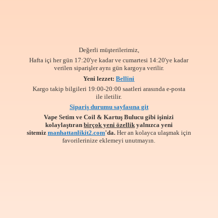
Değerli müşterilerimiz,
Hafta içi her gün 17:20'ye kadar ve cumartesi 14:20'ye kadar
verilen siparişler aynı gün kargoya verilir.
Yeni lezzet:
Bellini
Kargo takip bilgileri 19:00-20:00 saatleri arasında e-posta
ile iletilir.
Sipariş durumu sayfasına git
Vape Setim ve Coil & Kartuş Bulucu gibi işinizi
kolaylaştıran
birçok yeni özellik
yalnızca yeni
sitemiz
manhattanlikit2.com
'da.
Her an kolayca ulaşmak için
favorilerinize
eklemeyi unutmayın.