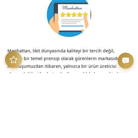
Manhattan, likit dünyasında kaliteyi bir tercih değil,
tavizsiz bir temel prensip olarak görenlerin markasıdır.
Kuruluşumuzdan itibaren, yalnızca bir ürün üreticisi
olmayı değil; yüksek standartlara sadık kalan, seçkin bir
kalite imzasını temsil etmeyi benimsedik.
“Kalitesizliğin verdiği acı, düşük fiyatın verdiği hazzın çok
ötesinde, her zaman kalıcıdır.”
– Benjamin Franklin
Üretim Etiği ve Şeffaflık
Bizim için kalite, sadece nihai üründe değil, sürecin en
başındaki dürüstlükte başlar. Sunduğumuz her likit, hem