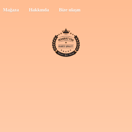
Mağaza
Hakkında
Bize ulaşın