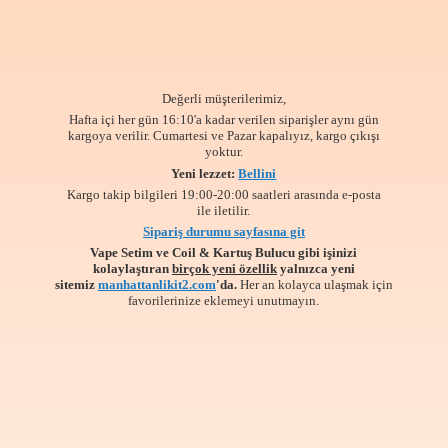
Değerli müşterilerimiz,
Hafta içi her gün 16:10'a kadar verilen siparişler aynı gün
kargoya verilir. Cumartesi ve Pazar kapalıyız, kargo çıkışı
yoktur.
Yeni lezzet:
Bellini
Kargo takip bilgileri 19:00-20:00 saatleri arasında e-posta
ile iletilir.
Sipariş durumu sayfasına git
Vape Setim ve Coil & Kartuş Bulucu gibi işinizi
kolaylaştıran
birçok yeni özellik
yalnızca yeni
sitemiz
manhattanlikit2.com
'da.
Her an kolayca ulaşmak için
favorilerinize
eklemeyi unutmayın.