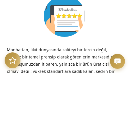
Manhattan, likit dünyasında kaliteyi bir tercih değil,
tavizsiz bir temel prensip olarak görenlerin markasıdır.
Kuruluşumuzdan itibaren, yalnızca bir ürün üreticisi
olmayı değil; yüksek standartlara sadık kalan, seçkin bir
kalite imzasını temsil etmeyi benimsedik.
“Kalitesizliğin verdiği acı, düşük fiyatın verdiği hazzın çok
ötesinde, her zaman kalıcıdır.”
– Benjamin Franklin
Üretim Etiği ve Şeffaflık
Bizim için kalite, sadece nihai üründe değil, sürecin en
başındaki dürüstlükte başlar. Sunduğumuz her likit, hem