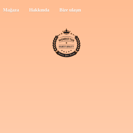
Mağaza
Hakkında
Bize ulaşın