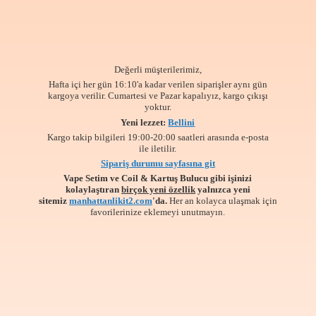
Değerli müşterilerimiz,
Hafta içi her gün 16:10'a kadar verilen siparişler aynı gün
kargoya verilir. Cumartesi ve Pazar kapalıyız, kargo çıkışı
yoktur.
Yeni lezzet:
Bellini
Kargo takip bilgileri 19:00-20:00 saatleri arasında e-posta
ile iletilir.
Sipariş durumu sayfasına git
Vape Setim ve Coil & Kartuş Bulucu gibi işinizi
kolaylaştıran
birçok yeni özellik
yalnızca yeni
sitemiz
manhattanlikit2.com
'da.
Her an kolayca ulaşmak için
favorilerinize
eklemeyi unutmayın.