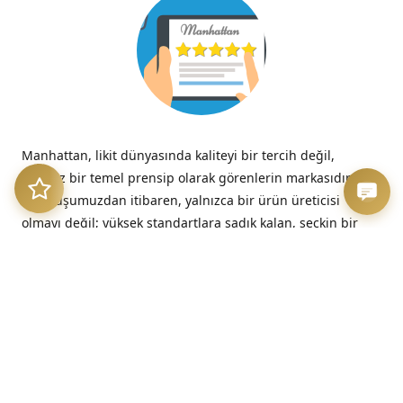
Manhattan, likit dünyasında kaliteyi bir tercih değil,
tavizsiz bir temel prensip olarak görenlerin markasıdır.
Kuruluşumuzdan itibaren, yalnızca bir ürün üreticisi
olmayı değil; yüksek standartlara sadık kalan, seçkin bir
kalite imzasını temsil etmeyi benimsedik.
“Kalitesizliğin verdiği acı, düşük fiyatın verdiği hazzın çok
ötesinde, her zaman kalıcıdır.”
– Benjamin Franklin
Üretim Etiği ve Şeffaflık
Bizim için kalite, sadece nihai üründe değil, sürecin en
başındaki dürüstlükte başlar. Sunduğumuz her likit, hem