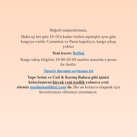
Değerli müşterilerimiz,
Hafta içi her gün 16:10'a kadar verilen siparişler aynı gün
kargoya verilir. Cumartesi ve Pazar kapalıyız, kargo çıkışı
yoktur.
Yeni lezzet:
Bellini
Kargo takip bilgileri 19:00-20:00 saatleri arasında e-posta
ile iletilir.
Sipariş durumu sayfasına git
Vape Setim ve Coil & Kartuş Bulucu gibi işinizi
kolaylaştıran
birçok yeni özellik
yalnızca yeni
sitemiz
manhattanlikit2.com
'da.
Her an kolayca ulaşmak için
favorilerinize
eklemeyi unutmayın.