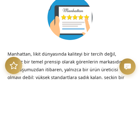
Manhattan, likit dünyasında kaliteyi bir tercih değil,
tavizsiz bir temel prensip olarak görenlerin markasıdır.
Kuruluşumuzdan itibaren, yalnızca bir ürün üreticisi
olmayı değil; yüksek standartlara sadık kalan, seçkin bir
kalite imzasını temsil etmeyi benimsedik.
“Kalitesizliğin verdiği acı, düşük fiyatın verdiği hazzın çok
ötesinde, her zaman kalıcıdır.”
– Benjamin Franklin
Üretim Etiği ve Şeffaflık
Bizim için kalite, sadece nihai üründe değil, sürecin en
başındaki dürüstlükte başlar. Sunduğumuz her likit, hem