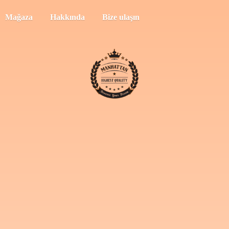
Mağaza
Hakkında
Bize ulaşın