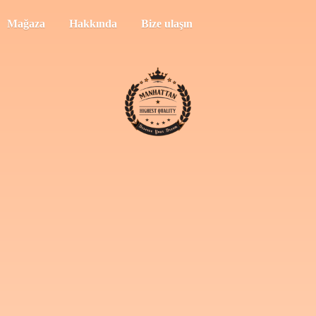
Mağaza
Hakkında
Bize ulaşın