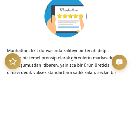
Manhattan, likit dünyasında kaliteyi bir tercih değil,
tavizsiz bir temel prensip olarak görenlerin markasıdır.
Kuruluşumuzdan itibaren, yalnızca bir ürün üreticisi
olmayı değil; yüksek standartlara sadık kalan, seçkin bir
kalite imzasını temsil etmeyi benimsedik.
“Kalitesizliğin verdiği acı, düşük fiyatın verdiği hazzın çok
ötesinde, her zaman kalıcıdır.”
– Benjamin Franklin
Üretim Etiği ve Şeffaflık
Bizim için kalite, sadece nihai üründe değil, sürecin en
başındaki dürüstlükte başlar. Sunduğumuz her likit, hem