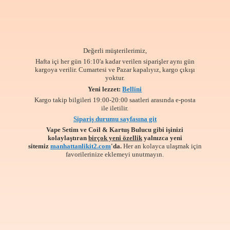
Değerli müşterilerimiz,
Hafta içi her gün 16:10'a kadar verilen siparişler aynı gün
kargoya verilir. Cumartesi ve Pazar kapalıyız, kargo çıkışı
yoktur.
Yeni lezzet:
Bellini
Kargo takip bilgileri 19:00-20:00 saatleri arasında e-posta
ile iletilir.
Sipariş durumu sayfasına git
Vape Setim ve Coil & Kartuş Bulucu gibi işinizi
kolaylaştıran
birçok yeni özellik
yalnızca yeni
sitemiz
manhattanlikit2.com
'da.
Her an kolayca ulaşmak için
favorilerinize
eklemeyi unutmayın.