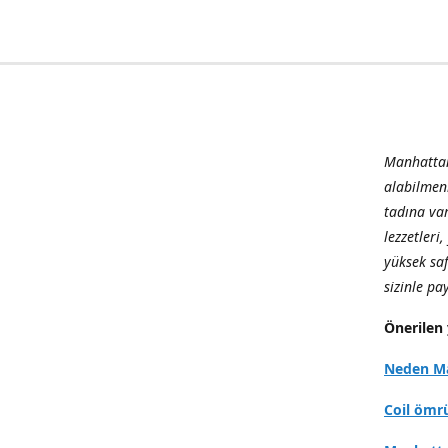
Manhattan
alabilmen
tadına var
lezzetleri
yüksek sa
sizinle p
Önerilen 
Neden Ma
Coil ömr