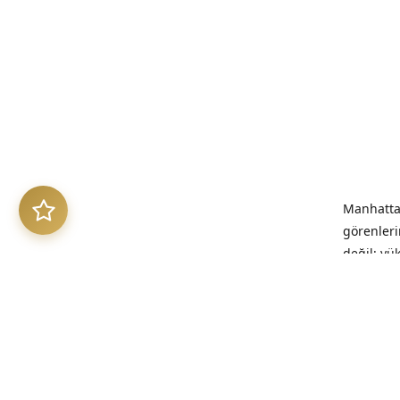
Manhattan
görenleri
değil; yü
benimsed
“Kalitesi
kalıcıdır.”
Üretim Et