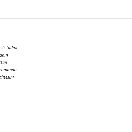
siz tadını
manın
ttan
nı zamanda
litesini