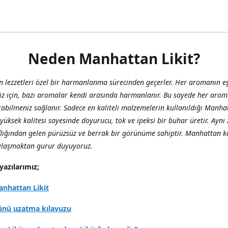
Neden Manhattan Likit?
 lezzetleri özel bir harmanlanma sürecinden geçerler. Her aromanın eş
iz için, bazı aromalar kendi arasında harmanlanır. Bu sayede her aro
abilmeniz sağlanır. Sadece en kaliteli malzemelerin kullanıldığı Manha
, yüksek kalitesi sayesinde doyurucu, tok ve ipeksi bir buhar üretir. Ay
flığından gelen pürüzsüz ve berrak bir görünüme sahiptir. Manhattan ka
aylaşmaktan gurur duyuyoruz.
yazılarımız;
nhattan Likit
ünü uzatma kılavuzu