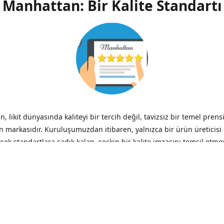
Manhattan: Bir Kalite Standartı
, likit dünyasında kaliteyi bir tercih değil, tavizsiz bir temel prens
n markasıdır. Kuruluşumuzdan itibaren, yalnızca bir ürün üreticisi
ksek standartlara sadık kalan, seçkin bir kalite imzasını temsil etme
ik.
zliğin verdiği acı, düşük fiyatın verdiği hazzın çok ötesinde, her 
– Benjamin Franklin
iği ve Şeffaflık