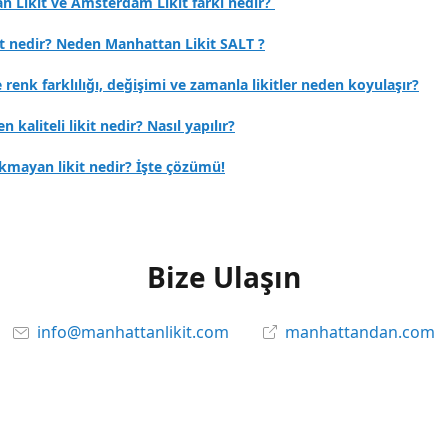
n Likit ve Amsterdam Likit farkı nedir?
it nedir? Neden Manhattan Likit SALT ?
e renk farklılığı, değişimi ve zamanla likitler neden koyulaşır?
en kaliteli likit nedir? Nasıl yapılır?
kmayan likit nedir? İşte çözümü!
Bize Ulaşın
info@manhattanlikit.com
manhattandan.com