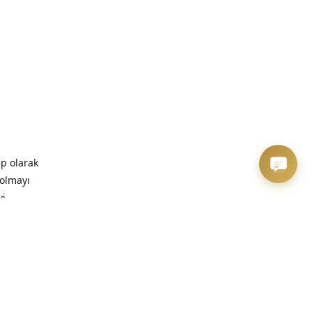
ip olarak
 olmayı
yi
zaman