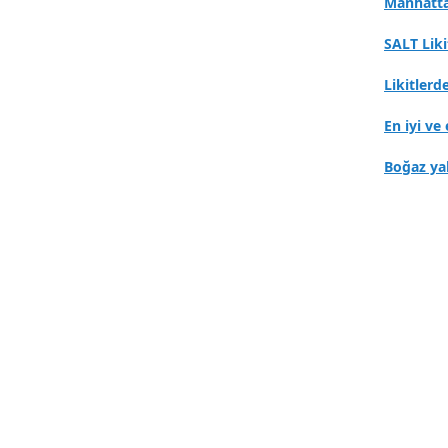
Manhatta
SALT Lik
Likitlerd
En iyi ve 
Boğaz ya