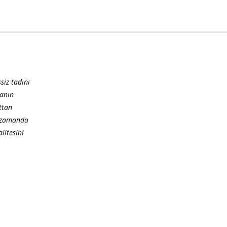
siz tadını
manın
ttan
nı zamanda
litesini