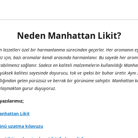
Neden Manhattan Likit?
 lezzetleri özel bir harmanlanma sürecinden geçerler. Her aromanın eş
iz için, bazı aromalar kendi arasında harmanlanır. Bu sayede her aro
abilmeniz sağlanır. Sadece en kaliteli malzemelerin kullanıldığı Manha
, yüksek kalitesi sayesinde doyurucu, tok ve ipeksi bir buhar üretir. Ay
flığından gelen pürüzsüz ve berrak bir görünüme sahiptir. Manhattan ka
aylaşmaktan gurur duyuyoruz.
yazılarımız;
nhattan Likit
ünü uzatma kılavuzu