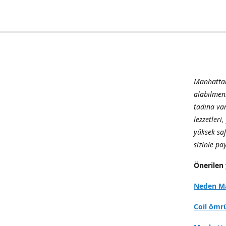
Manhattan
alabilmen
tadına var
lezzetleri
yüksek sa
sizinle p
Önerilen 
Neden Ma
Coil ömr