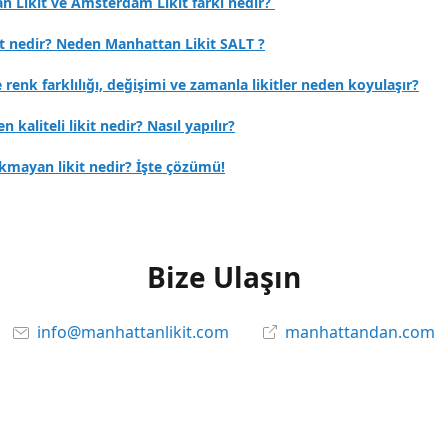
n Likit ve Amsterdam Likit farkı nedir?
it nedir? Neden Manhattan Likit SALT ?
e renk farklılığı, değişimi ve zamanla likitler neden koyulaşır?
en kaliteli likit nedir? Nasıl yapılır?
kmayan likit nedir? İşte çözümü!
Bize Ulaşın
info@manhattanlikit.com
manhattandan.com