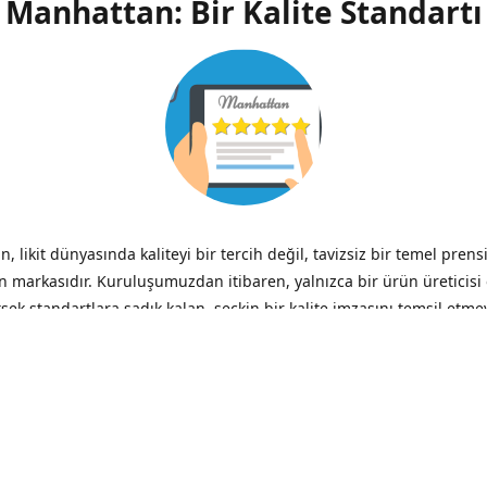
Manhattan: Bir Kalite Standartı
, likit dünyasında kaliteyi bir tercih değil, tavizsiz bir temel prens
n markasıdır. Kuruluşumuzdan itibaren, yalnızca bir ürün üreticisi
ksek standartlara sadık kalan, seçkin bir kalite imzasını temsil etme
ik.
zliğin verdiği acı, düşük fiyatın verdiği hazzın çok ötesinde, her 
– Benjamin Franklin
iği ve Şeffaflık