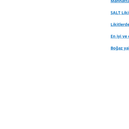
Manhatta
SALT Lik
Likitlerd
En iyi ve 
Boğaz ya