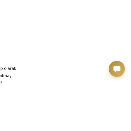
ip olarak
 olmayı
yi
zaman