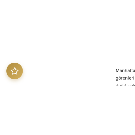
Manhattan
görenleri
değil; yü
benimsed
“Kalitesi
kalıcıdır.”
Üretim Et