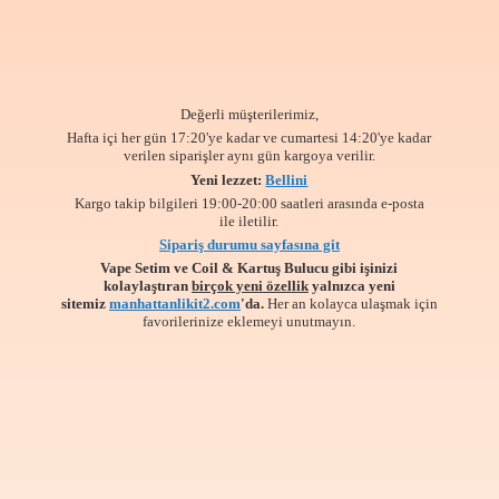
Değerli müşterilerimiz,
Hafta içi her gün 17:20'ye kadar ve cumartesi 14:20'ye kadar
verilen siparişler aynı gün kargoya verilir.
Yeni lezzet:
Bellini
Kargo takip bilgileri 19:00-20:00 saatleri arasında e-posta
ile iletilir.
Sipariş durumu sayfasına git
Vape Setim ve Coil & Kartuş Bulucu gibi işinizi
kolaylaştıran
birçok yeni özellik
yalnızca yeni
sitemiz
manhattanlikit2.com
'da.
Her an kolayca ulaşmak için
favorilerinize
eklemeyi unutmayın.