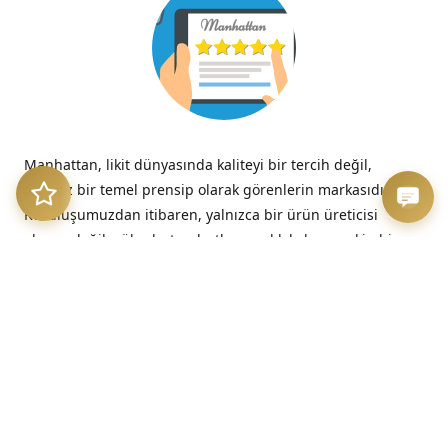
Manhattan, likit dünyasında kaliteyi bir tercih değil,
tavizsiz bir temel prensip olarak görenlerin markasıdır.
Kuruluşumuzdan itibaren, yalnızca bir ürün üreticisi
olmayı değil; yüksek standartlara sadık kalan, seçkin bir
kalite imzasını temsil etmeyi benimsedik.
“Kalitesizliğin verdiği acı, düşük fiyatın verdiği hazzın çok
ötesinde, her zaman kalıcıdır.”
– Benjamin Franklin
Üretim Etiği ve Şeffaflık
Bizim için kalite, sadece nihai üründe değil, sürecin en
başındaki dürüstlükte başlar. Sunduğumuz her likit, hem