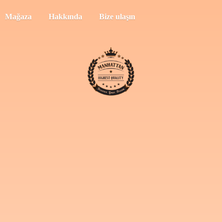
Mağaza
Hakkında
Bize ulaşın