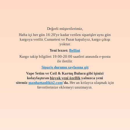
Değerli müşterilerimiz,
Hafta içi her gün 16:20'ye kadar verilen siparişler aynı gün
kargoya verilir. Cumartesi ve Pazar kapalıyız, kargo çıkışı
yoktur.
Yeni lezzet:
Bellini
Kargo takip bilgileri 19:00-20:00 saatleri arasında e-posta
ile iletilir.
Sipariş durumu sayfasına git
Vape Setim ve Coil & Kartuş Bulucu gibi işinizi
kolaylaştıran
birçok yeni özellik
yalnızca yeni
sitemiz
manhattanlikit2.com
'da.
Her an kolayca ulaşmak için
favorilerinize
eklemeyi unutmayın.