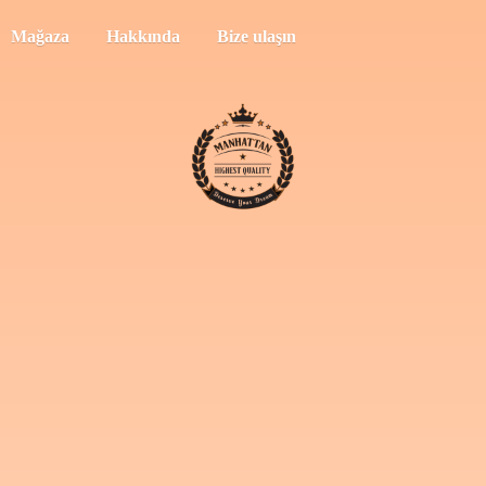
Mağaza
Hakkında
Bize ulaşın