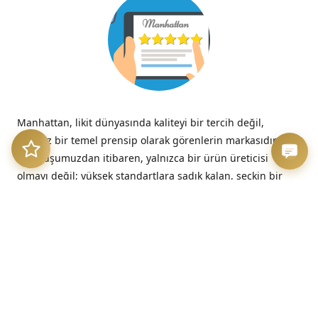
Manhattan, likit dünyasında kaliteyi bir tercih değil,
tavizsiz bir temel prensip olarak görenlerin markasıdır.
Kuruluşumuzdan itibaren, yalnızca bir ürün üreticisi
olmayı değil; yüksek standartlara sadık kalan, seçkin bir
kalite imzasını temsil etmeyi benimsedik.
“Kalitesizliğin verdiği acı, düşük fiyatın verdiği hazzın çok
ötesinde, her zaman kalıcıdır.”
– Benjamin Franklin
Üretim Etiği ve Şeffaflık
Bizim için kalite, sadece nihai üründe değil, sürecin en
başındaki dürüstlükte başlar. Sunduğumuz her likit, hem