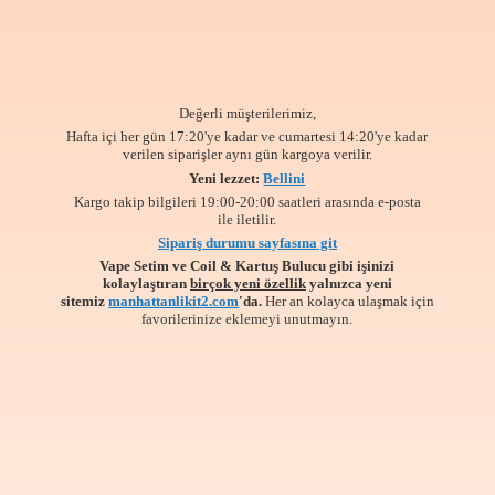
Değerli müşterilerimiz,
Hafta içi her gün 17:20'ye kadar ve cumartesi 14:20'ye kadar
verilen siparişler aynı gün kargoya verilir.
Yeni lezzet:
Bellini
Kargo takip bilgileri 19:00-20:00 saatleri arasında e-posta
ile iletilir.
Sipariş durumu sayfasına git
Vape Setim ve Coil & Kartuş Bulucu gibi işinizi
kolaylaştıran
birçok yeni özellik
yalnızca yeni
sitemiz
manhattanlikit2.com
'da.
Her an kolayca ulaşmak için
favorilerinize
eklemeyi unutmayın.