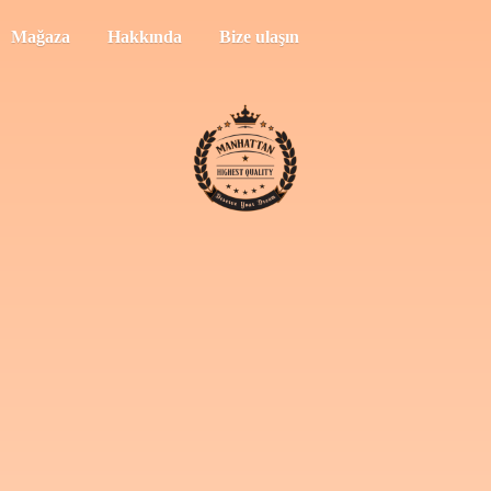
Mağaza
Hakkında
Bize ulaşın