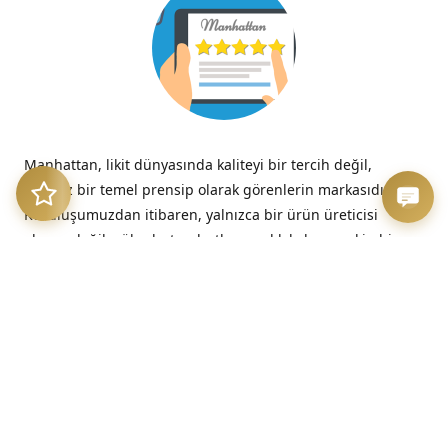
Manhattan, likit dünyasında kaliteyi bir tercih değil,
tavizsiz bir temel prensip olarak görenlerin markasıdır.
Kuruluşumuzdan itibaren, yalnızca bir ürün üreticisi
olmayı değil; yüksek standartlara sadık kalan, seçkin bir
kalite imzasını temsil etmeyi benimsedik.
“Kalitesizliğin verdiği acı, düşük fiyatın verdiği hazzın çok
ötesinde, her zaman kalıcıdır.”
– Benjamin Franklin
Üretim Etiği ve Şeffaflık
Bizim için kalite, sadece nihai üründe değil, sürecin en
başındaki dürüstlükte başlar. Sunduğumuz her likit, hem