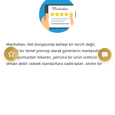
Manhattan, likit dünyasında kaliteyi bir tercih değil,
tavizsiz bir temel prensip olarak görenlerin markasıdır.
Kuruluşumuzdan itibaren, yalnızca bir ürün üreticisi
olmayı değil; yüksek standartlara sadık kalan, seçkin bir
kalite imzasını temsil etmeyi benimsedik.
“Kalitesizliğin verdiği acı, düşük fiyatın verdiği hazzın çok
ötesinde, her zaman kalıcıdır.”
– Benjamin Franklin
Üretim Etiği ve Şeffaflık
Bizim için kalite, sadece nihai üründe değil, sürecin en
başındaki dürüstlükte başlar. Sunduğumuz her likit, hem