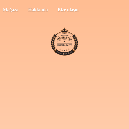
Mağaza
Hakkında
Bize ulaşın