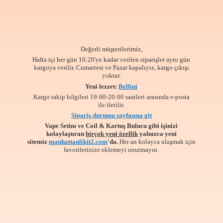
Değerli müşterilerimiz,
Hafta içi her gün 16:20'ye kadar verilen siparişler aynı gün
kargoya verilir. Cumartesi ve Pazar kapalıyız, kargo çıkışı
yoktur.
Yeni lezzet:
Bellini
Kargo takip bilgileri 19:00-20:00 saatleri arasında e-posta
ile iletilir.
Sipariş durumu sayfasına git
Vape Setim ve Coil & Kartuş Bulucu gibi işinizi
kolaylaştıran
birçok yeni özellik
yalnızca yeni
sitemiz
manhattanlikit2.com
'da.
Her an kolayca ulaşmak için
favorilerinize
eklemeyi unutmayın.