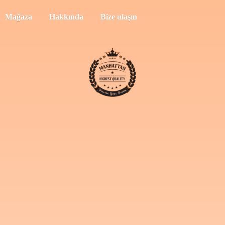
Mağaza
Hakkında
Bize ulaşın