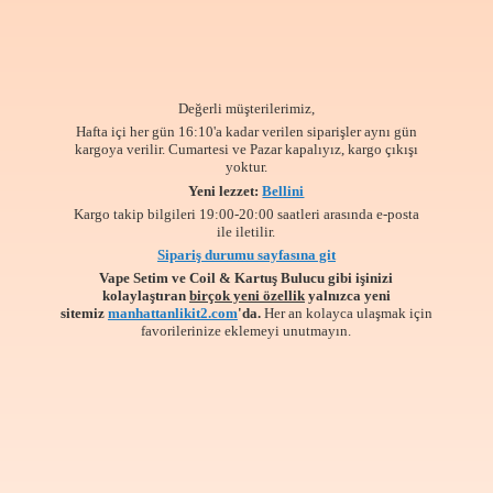
Değerli müşterilerimiz,
Hafta içi her gün 16:10'a kadar verilen siparişler aynı gün
kargoya verilir. Cumartesi ve Pazar kapalıyız, kargo çıkışı
yoktur.
Yeni lezzet:
Bellini
Kargo takip bilgileri 19:00-20:00 saatleri arasında e-posta
ile iletilir.
Sipariş durumu sayfasına git
Vape Setim ve Coil & Kartuş Bulucu gibi işinizi
kolaylaştıran
birçok yeni özellik
yalnızca yeni
sitemiz
manhattanlikit2.com
'da.
Her an kolayca ulaşmak için
favorilerinize
eklemeyi unutmayın.