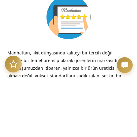
Manhattan, likit dünyasında kaliteyi bir tercih değil,
tavizsiz bir temel prensip olarak görenlerin markasıdır.
Kuruluşumuzdan itibaren, yalnızca bir ürün üreticisi
olmayı değil; yüksek standartlara sadık kalan, seçkin bir
kalite imzasını temsil etmeyi benimsedik.
“Kalitesizliğin verdiği acı, düşük fiyatın verdiği hazzın çok
ötesinde, her zaman kalıcıdır.”
– Benjamin Franklin
Üretim Etiği ve Şeffaflık
Bizim için kalite, sadece nihai üründe değil, sürecin en
başındaki dürüstlükte başlar. Sunduğumuz her likit, hem