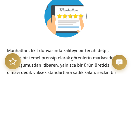
Manhattan, likit dünyasında kaliteyi bir tercih değil,
tavizsiz bir temel prensip olarak görenlerin markasıdır.
Kuruluşumuzdan itibaren, yalnızca bir ürün üreticisi
olmayı değil; yüksek standartlara sadık kalan, seçkin bir
kalite imzasını temsil etmeyi benimsedik.
“Kalitesizliğin verdiği acı, düşük fiyatın verdiği hazzın çok
ötesinde, her zaman kalıcıdır.”
– Benjamin Franklin
Üretim Etiği ve Şeffaflık
Bizim için kalite, sadece nihai üründe değil, sürecin en
başındaki dürüstlükte başlar. Sunduğumuz her likit, hem