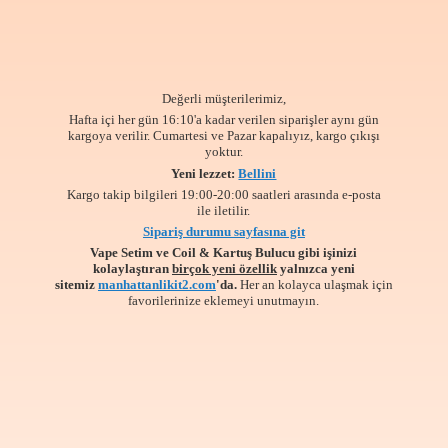
Değerli müşterilerimiz,
Hafta içi her gün 16:10'a kadar verilen siparişler aynı gün
kargoya verilir. Cumartesi ve Pazar kapalıyız, kargo çıkışı
yoktur.
Yeni lezzet:
Bellini
Kargo takip bilgileri 19:00-20:00 saatleri arasında e-posta
ile iletilir.
Sipariş durumu sayfasına git
Vape Setim ve Coil & Kartuş Bulucu gibi işinizi
kolaylaştıran
birçok yeni özellik
yalnızca yeni
sitemiz
manhattanlikit2.com
'da.
Her an kolayca ulaşmak için
favorilerinize
eklemeyi unutmayın.