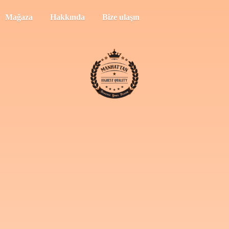
Mağaza
Hakkında
Bize ulaşın