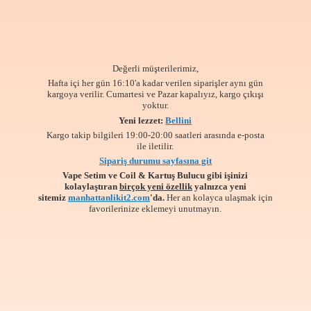
Değerli müşterilerimiz,
Hafta içi her gün 16:10'a kadar verilen siparişler aynı gün
kargoya verilir. Cumartesi ve Pazar kapalıyız, kargo çıkışı
yoktur.
Yeni lezzet:
Bellini
Kargo takip bilgileri 19:00-20:00 saatleri arasında e-posta
ile iletilir.
Sipariş durumu sayfasına git
Vape Setim ve Coil & Kartuş Bulucu gibi işinizi
kolaylaştıran
birçok yeni özellik
yalnızca yeni
sitemiz
manhattanlikit2.com
'da.
Her an kolayca ulaşmak için
favorilerinize
eklemeyi unutmayın.