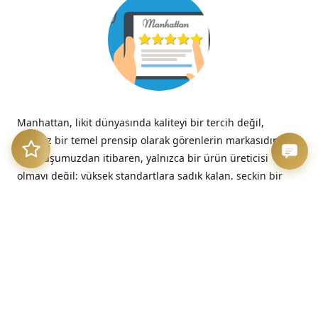
Manhattan, likit dünyasında kaliteyi bir tercih değil,
tavizsiz bir temel prensip olarak görenlerin markasıdır.
Kuruluşumuzdan itibaren, yalnızca bir ürün üreticisi
olmayı değil; yüksek standartlara sadık kalan, seçkin bir
kalite imzasını temsil etmeyi benimsedik.
“Kalitesizliğin verdiği acı, düşük fiyatın verdiği hazzın çok
ötesinde, her zaman kalıcıdır.”
– Benjamin Franklin
Üretim Etiği ve Şeffaflık
Bizim için kalite, sadece nihai üründe değil, sürecin en
başındaki dürüstlükte başlar. Sunduğumuz her likit, hem