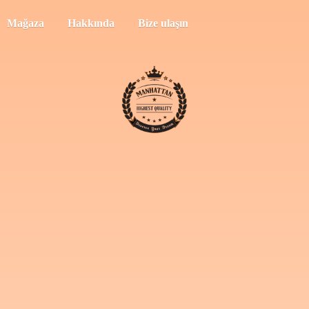
Mağaza
Hakkında
Bize ulaşın