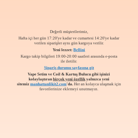
Değerli müşterilerimiz,
Hafta içi her gün 17:20'ye kadar ve cumartesi 14:20'ye kadar
verilen siparişler aynı gün kargoya verilir.
Yeni lezzet:
Bellini
Kargo takip bilgileri 19:00-20:00 saatleri arasında e-posta
ile iletilir.
Sipariş durumu sayfasına git
Vape Setim ve Coil & Kartuş Bulucu gibi işinizi
kolaylaştıran
birçok yeni özellik
yalnızca yeni
sitemiz
manhattanlikit2.com
'da.
Her an kolayca ulaşmak için
favorilerinize
eklemeyi unutmayın.