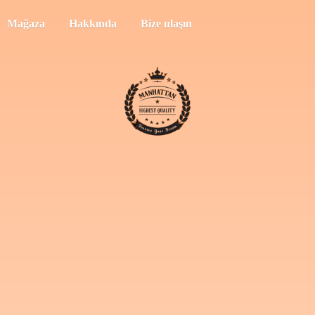
Mağaza
Hakkında
Bize ulaşın