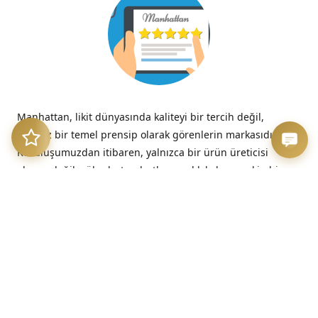
Manhattan, likit dünyasında kaliteyi bir tercih değil,
tavizsiz bir temel prensip olarak görenlerin markasıdır.
Kuruluşumuzdan itibaren, yalnızca bir ürün üreticisi
olmayı değil; yüksek standartlara sadık kalan, seçkin bir
kalite imzasını temsil etmeyi benimsedik.
“Kalitesizliğin verdiği acı, düşük fiyatın verdiği hazzın çok
ötesinde, her zaman kalıcıdır.”
– Benjamin Franklin
Üretim Etiği ve Şeffaflık
Bizim için kalite, sadece nihai üründe değil, sürecin en
başındaki dürüstlükte başlar. Sunduğumuz her likit, hem