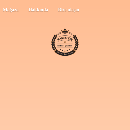
Mağaza
Hakkında
Bize ulaşın