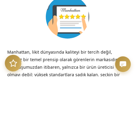
Manhattan, likit dünyasında kaliteyi bir tercih değil,
tavizsiz bir temel prensip olarak görenlerin markasıdır.
Kuruluşumuzdan itibaren, yalnızca bir ürün üreticisi
olmayı değil; yüksek standartlara sadık kalan, seçkin bir
kalite imzasını temsil etmeyi benimsedik.
“Kalitesizliğin verdiği acı, düşük fiyatın verdiği hazzın çok
ötesinde, her zaman kalıcıdır.”
– Benjamin Franklin
Üretim Etiği ve Şeffaflık
Bizim için kalite, sadece nihai üründe değil, sürecin en
başındaki dürüstlükte başlar. Sunduğumuz her likit, hem