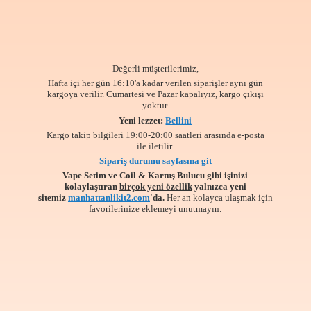
Değerli müşterilerimiz,
Hafta içi her gün 16:10'a kadar verilen siparişler aynı gün
kargoya verilir. Cumartesi ve Pazar kapalıyız, kargo çıkışı
yoktur.
Yeni lezzet:
Bellini
Kargo takip bilgileri 19:00-20:00 saatleri arasında e-posta
ile iletilir.
Sipariş durumu sayfasına git
Vape Setim ve Coil & Kartuş Bulucu gibi işinizi
kolaylaştıran
birçok yeni özellik
yalnızca yeni
sitemiz
manhattanlikit2.com
'da.
Her an kolayca ulaşmak için
favorilerinize
eklemeyi unutmayın.