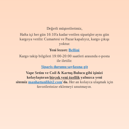
Değerli müşterilerimiz,
Hafta içi her gün 16:10'a kadar verilen siparişler aynı gün
kargoya verilir. Cumartesi ve Pazar kapalıyız, kargo çıkışı
yoktur.
Yeni lezzet:
Bellini
Kargo takip bilgileri 19:00-20:00 saatleri arasında e-posta
ile iletilir.
Sipariş durumu sayfasına git
Vape Setim ve Coil & Kartuş Bulucu gibi işinizi
kolaylaştıran
birçok yeni özellik
yalnızca yeni
sitemiz
manhattanlikit2.com
'da.
Her an kolayca ulaşmak için
favorilerinize
eklemeyi unutmayın.