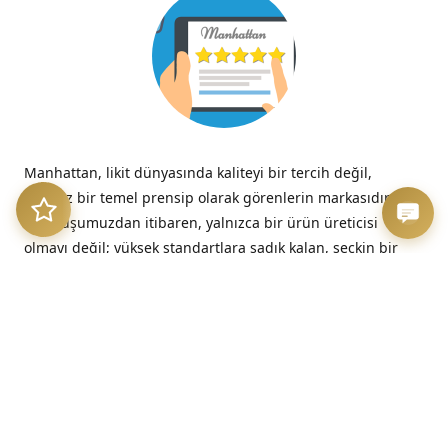
Manhattan, likit dünyasında kaliteyi bir tercih değil,
tavizsiz bir temel prensip olarak görenlerin markasıdır.
Kuruluşumuzdan itibaren, yalnızca bir ürün üreticisi
olmayı değil; yüksek standartlara sadık kalan, seçkin bir
kalite imzasını temsil etmeyi benimsedik.
“Kalitesizliğin verdiği acı, düşük fiyatın verdiği hazzın çok
ötesinde, her zaman kalıcıdır.”
– Benjamin Franklin
Üretim Etiği ve Şeffaflık
Bizim için kalite, sadece nihai üründe değil, sürecin en
başındaki dürüstlükte başlar. Sunduğumuz her likit, hem