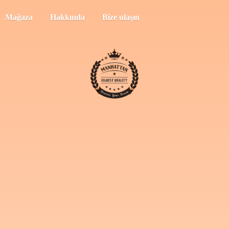
Mağaza
Hakkında
Bize ulaşın