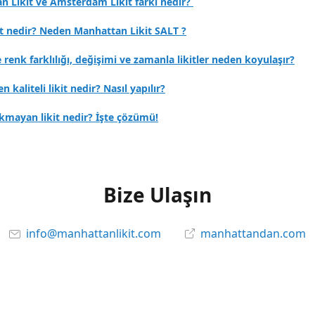
n Likit ve Amsterdam Likit farkı nedir?
it nedir? Neden Manhattan Likit SALT ?
e renk farklılığı, değişimi ve zamanla likitler neden koyulaşır?
en kaliteli likit nedir? Nasıl yapılır?
kmayan likit nedir? İşte çözümü!
Bize Ulaşın
info@manhattanlikit.com
manhattandan.com