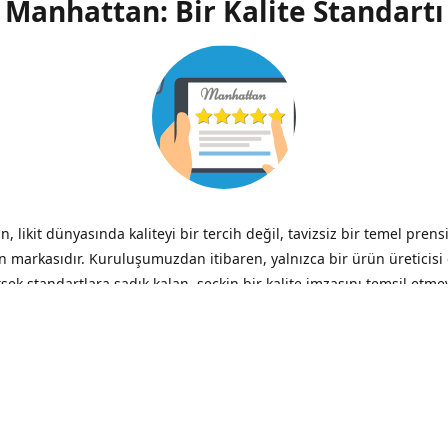
Manhattan: Bir Kalite Standartı
, likit dünyasında kaliteyi bir tercih değil, tavizsiz bir temel prens
n markasıdır. Kuruluşumuzdan itibaren, yalnızca bir ürün üreticisi
ksek standartlara sadık kalan, seçkin bir kalite imzasını temsil etme
ik.
zliğin verdiği acı, düşük fiyatın verdiği hazzın çok ötesinde, her 
– Benjamin Franklin
iği ve Şeffaflık