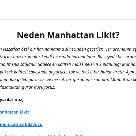
Neden Manhattan Likit?
 lezzetleri özel bir harmanlanma sürecinden geçerler. Her aromanın eş
iz için, bazı aromalar kendi arasında harmanlanır. Bu sayede her aro
abilmeniz sağlanır. Sadece en kaliteli malzemelerin kullanıldığı Manha
, yüksek kalitesi sayesinde doyurucu, tok ve ipeksi bir buhar üretir. Ay
flığından gelen pürüzsüz ve berrak bir görünüme sahiptir. Manhattan ka
aylaşmaktan gurur duyuyoruz.
yazılarımız;
nhattan Likit
ünü uzatma kılavuzu