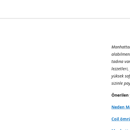
Manhattan
alabilmen
tadına var
lezzetleri
yüksek sa
sizinle p
Önerilen 
Neden Ma
Coil ömr