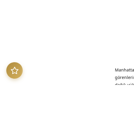
Manhattan
görenleri
değil; yü
benimsed
“Kalitesi
kalıcıdır.”
Üretim Et