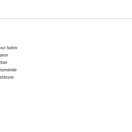
siz tadını
manın
ttan
nı zamanda
litesini