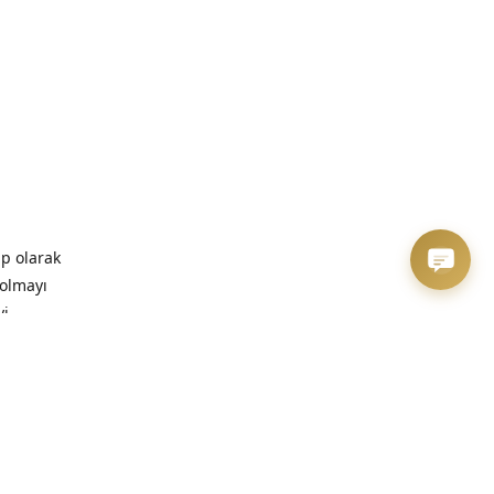
ip olarak
 olmayı
yi
zaman