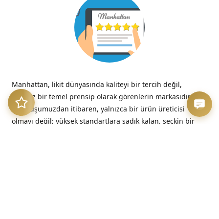
Manhattan, likit dünyasında kaliteyi bir tercih değil,
tavizsiz bir temel prensip olarak görenlerin markasıdır.
Kuruluşumuzdan itibaren, yalnızca bir ürün üreticisi
olmayı değil; yüksek standartlara sadık kalan, seçkin bir
kalite imzasını temsil etmeyi benimsedik.
“Kalitesizliğin verdiği acı, düşük fiyatın verdiği hazzın çok
ötesinde, her zaman kalıcıdır.”
– Benjamin Franklin
Üretim Etiği ve Şeffaflık
Bizim için kalite, sadece nihai üründe değil, sürecin en
başındaki dürüstlükte başlar. Sunduğumuz her likit, hem