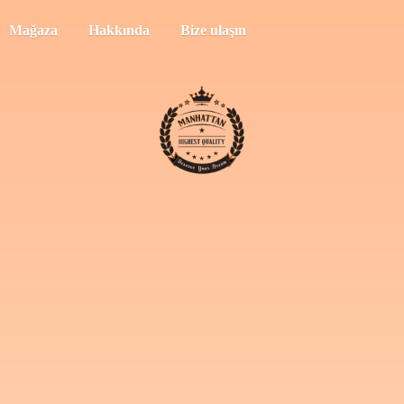
Mağaza
Hakkında
Bize ulaşın