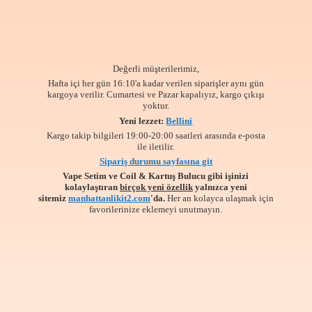
Değerli müşterilerimiz,
Hafta içi her gün 16:10'a kadar verilen siparişler aynı gün
kargoya verilir. Cumartesi ve Pazar kapalıyız, kargo çıkışı
yoktur.
Yeni lezzet:
Bellini
Kargo takip bilgileri 19:00-20:00 saatleri arasında e-posta
ile iletilir.
Sipariş durumu sayfasına git
Vape Setim ve Coil & Kartuş Bulucu gibi işinizi
kolaylaştıran
birçok yeni özellik
yalnızca yeni
sitemiz
manhattanlikit2.com
'da.
Her an kolayca ulaşmak için
favorilerinize
eklemeyi unutmayın.