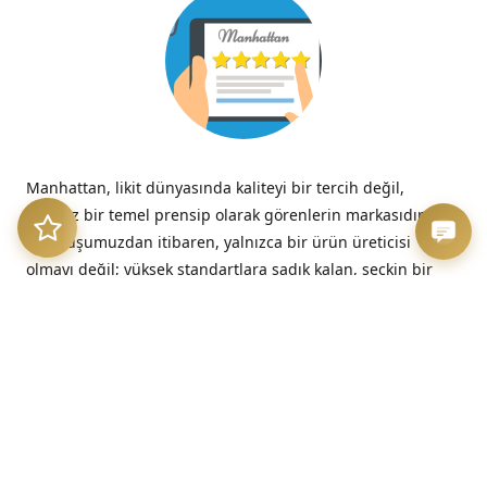
Manhattan, likit dünyasında kaliteyi bir tercih değil,
tavizsiz bir temel prensip olarak görenlerin markasıdır.
Kuruluşumuzdan itibaren, yalnızca bir ürün üreticisi
olmayı değil; yüksek standartlara sadık kalan, seçkin bir
kalite imzasını temsil etmeyi benimsedik.
“Kalitesizliğin verdiği acı, düşük fiyatın verdiği hazzın çok
ötesinde, her zaman kalıcıdır.”
– Benjamin Franklin
Üretim Etiği ve Şeffaflık
Bizim için kalite, sadece nihai üründe değil, sürecin en
başındaki dürüstlükte başlar. Sunduğumuz her likit, hem