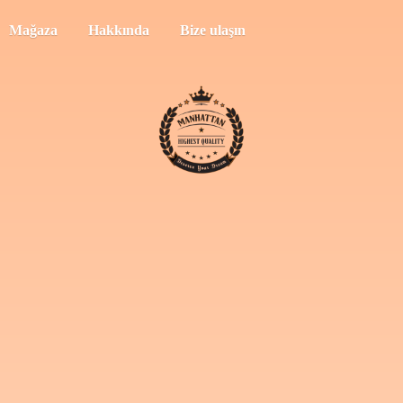
Mağaza
Hakkında
Bize ulaşın