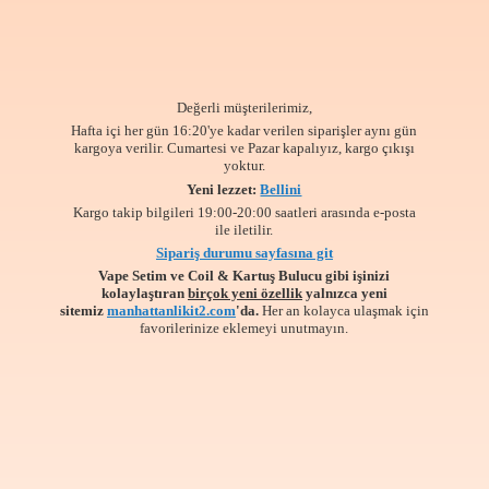
Değerli müşterilerimiz,
Hafta içi her gün 16:20'ye kadar verilen siparişler aynı gün
kargoya verilir. Cumartesi ve Pazar kapalıyız, kargo çıkışı
yoktur.
Yeni lezzet:
Bellini
Kargo takip bilgileri 19:00-20:00 saatleri arasında e-posta
ile iletilir.
Sipariş durumu sayfasına git
Vape Setim ve Coil & Kartuş Bulucu gibi işinizi
kolaylaştıran
birçok yeni özellik
yalnızca yeni
sitemiz
manhattanlikit2.com
'da.
Her an kolayca ulaşmak için
favorilerinize
eklemeyi unutmayın.