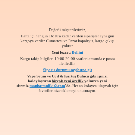
Değerli müşterilerimiz,
Hafta içi her gün 16:10'a kadar verilen siparişler aynı gün
kargoya verilir. Cumartesi ve Pazar kapalıyız, kargo çıkışı
yoktur.
Yeni lezzet:
Bellini
Kargo takip bilgileri 19:00-20:00 saatleri arasında e-posta
ile iletilir.
Sipariş durumu sayfasına git
Vape Setim ve Coil & Kartuş Bulucu gibi işinizi
kolaylaştıran
birçok yeni özellik
yalnızca yeni
sitemiz
manhattanlikit2.com
'da.
Her an kolayca ulaşmak için
favorilerinize
eklemeyi unutmayın.