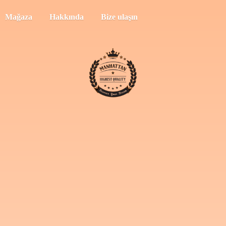
Mağaza
Hakkında
Bize ulaşın