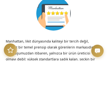
Manhattan, likit dünyasında kaliteyi bir tercih değil,
tavizsiz bir temel prensip olarak görenlerin markasıdır.
Kuruluşumuzdan itibaren, yalnızca bir ürün üreticisi
olmayı değil; yüksek standartlara sadık kalan, seçkin bir
kalite imzasını temsil etmeyi benimsedik.
“Kalitesizliğin verdiği acı, düşük fiyatın verdiği hazzın çok
ötesinde, her zaman kalıcıdır.”
– Benjamin Franklin
Üretim Etiği ve Şeffaflık
Bizim için kalite, sadece nihai üründe değil, sürecin en
başındaki dürüstlükte başlar. Sunduğumuz her likit, hem