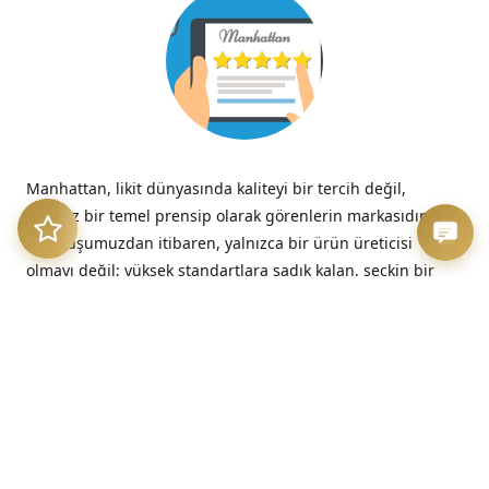
Manhattan, likit dünyasında kaliteyi bir tercih değil,
tavizsiz bir temel prensip olarak görenlerin markasıdır.
Kuruluşumuzdan itibaren, yalnızca bir ürün üreticisi
olmayı değil; yüksek standartlara sadık kalan, seçkin bir
kalite imzasını temsil etmeyi benimsedik.
“Kalitesizliğin verdiği acı, düşük fiyatın verdiği hazzın çok
ötesinde, her zaman kalıcıdır.”
– Benjamin Franklin
Üretim Etiği ve Şeffaflık
Bizim için kalite, sadece nihai üründe değil, sürecin en
başındaki dürüstlükte başlar. Sunduğumuz her likit, hem