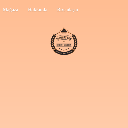
Mağaza
Hakkında
Bize ulaşın