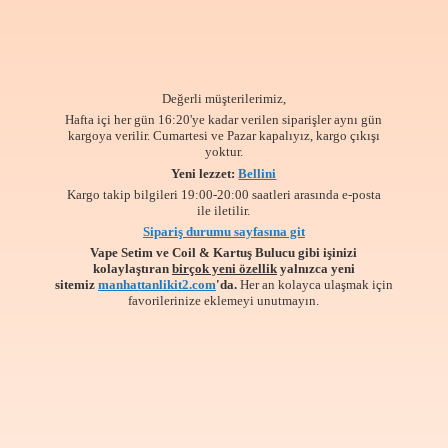
Değerli müşterilerimiz,
Hafta içi her gün 16:20'ye kadar verilen siparişler aynı gün
kargoya verilir. Cumartesi ve Pazar kapalıyız, kargo çıkışı
yoktur.
Yeni lezzet:
Bellini
Kargo takip bilgileri 19:00-20:00 saatleri arasında e-posta
ile iletilir.
Sipariş durumu sayfasına git
Vape Setim ve Coil & Kartuş Bulucu gibi işinizi
kolaylaştıran
birçok yeni özellik
yalnızca yeni
sitemiz
manhattanlikit2.com
'da.
Her an kolayca ulaşmak için
favorilerinize
eklemeyi unutmayın.