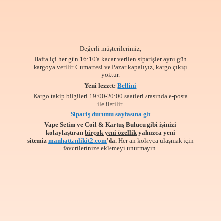
Değerli müşterilerimiz,
Hafta içi her gün 16:10'a kadar verilen siparişler aynı gün
kargoya verilir. Cumartesi ve Pazar kapalıyız, kargo çıkışı
yoktur.
Yeni lezzet:
Bellini
Kargo takip bilgileri 19:00-20:00 saatleri arasında e-posta
ile iletilir.
Sipariş durumu sayfasına git
Vape Setim ve Coil & Kartuş Bulucu gibi işinizi
kolaylaştıran
birçok yeni özellik
yalnızca yeni
sitemiz
manhattanlikit2.com
'da.
Her an kolayca ulaşmak için
favorilerinize
eklemeyi unutmayın.