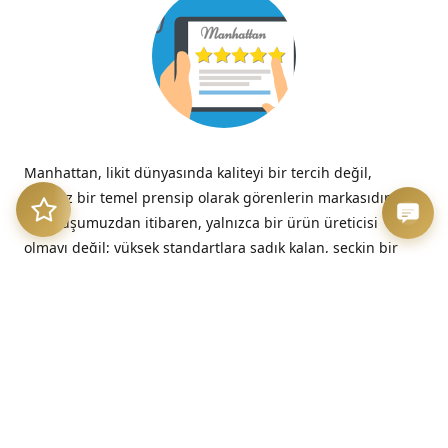
Manhattan, likit dünyasında kaliteyi bir tercih değil,
tavizsiz bir temel prensip olarak görenlerin markasıdır.
Kuruluşumuzdan itibaren, yalnızca bir ürün üreticisi
olmayı değil; yüksek standartlara sadık kalan, seçkin bir
kalite imzasını temsil etmeyi benimsedik.
“Kalitesizliğin verdiği acı, düşük fiyatın verdiği hazzın çok
ötesinde, her zaman kalıcıdır.”
– Benjamin Franklin
Üretim Etiği ve Şeffaflık
Bizim için kalite, sadece nihai üründe değil, sürecin en
başındaki dürüstlükte başlar. Sunduğumuz her likit, hem