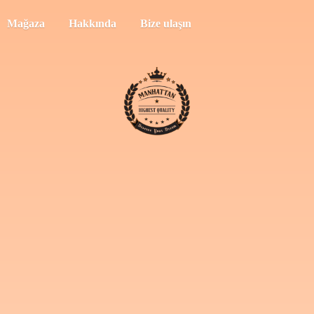
Mağaza
Hakkında
Bize ulaşın